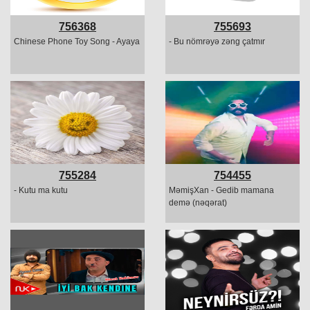
756368
755693
Chinese Phone Toy Song - Ayaya
- Bu nömrəyə zəng çatmır
755284
754455
- Kutu ma kutu
MəmişXan - Gedib mamana
demə (nəqərat)