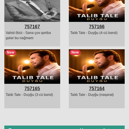
757167
757166
Vahid Əziz - Sənə çox qəribə
Talıb Tale - Duyğu (4-cü bənd)
gələr bu nəğməm
New
New
757165
757164
Talıb Tale - Duyğu (3-cü bənd)
Talıb Tale - Duyğu (nəqərat)