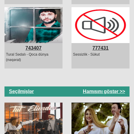
743407
777431
Tural Sədalı - Qoca dünya
Səssizlik - Sükut
(nəqərat)
Seçilmişlər
Hamısını göstər >>