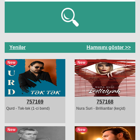
Yenilər
Hamısını göstər >>
New
New
757169
757168
Qurd - Tək-tək (1-ci bənd)
Nura Suri - Brilliantlar (keçid)
New
New