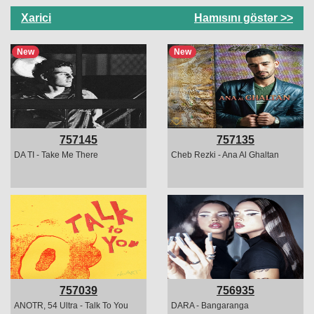
Xarici
Hamısını göstər >>
New
New
757145
757135
DA TI - Take Me There
Cheb Rezki - Ana Al Ghaltan
757039
756935
ANOTR, 54 Ultra - Talk To You
DARA - Bangaranga