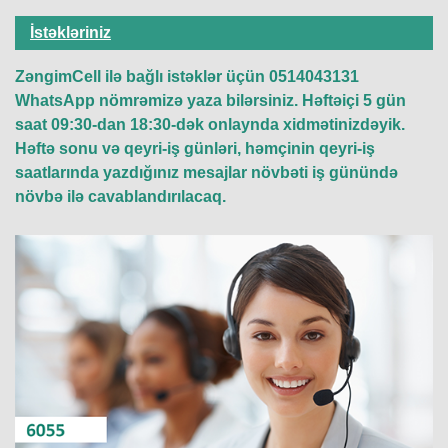
İstəkləriniz
ZəngimCell ilə bağlı istəklər üçün 0514043131
WhatsApp nömrəmizə yaza bilərsiniz. Həftəiçi 5 gün
saat 09:30-dan 18:30-dək onlaynda xidmətinizdəyik.
Həftə sonu və qeyri-iş günləri, həmçinin qeyri-iş
saatlarında yazdığınız mesajlar növbəti iş günündə
növbə ilə cavablandırılacaq.