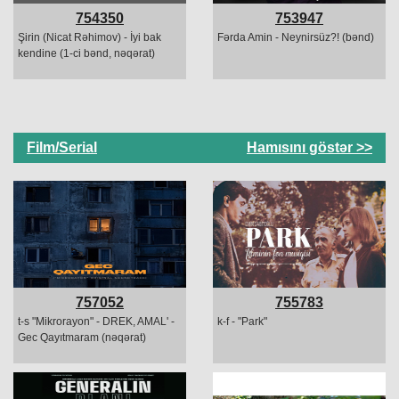
754350
753947
Şirin (Nicat Rəhimov) - İyi bak
Fərda Amin - Neynirsüz?! (bənd)
kendine (1-ci bənd, nəqərat)
Film/Serial
Hamısını göstər >>
757052
755783
t-s "Mikrorayon" - DREK, AMAL' -
k-f - "Park"
Gec Qayıtmaram (nəqərat)