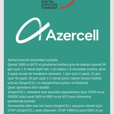
Xidmət Azercell abonentləri üçündür.
Qiymət: 6900-a (6070-ə) göndərilən kodlara görə ilk sifarişin qiyməti 30
gün üçün 1.8 manat təşkil edir. Cari balans 1.8 manatdan azdırsa, günə
6 qəpik hesabı ilə hesablanır (məsələn, 1 gün üçün 6 qəpik, 10 gün
üçün 60 qəpik, 20 gün üçün 1.2 manat çıxılır). Abunə olunan müddət
ərzində ZengimCELL-in dəyişdirilməsi pulsuz və limitsizdir.
Qeyd: qiymətlərə ƏDV daxildir.
ZəngimCELL xidmətinə olan abunəliyi dayandırmaq üçün STOP və ya
000000 (sıfır) yazıb SMS-lə 6900 və ya 6070 qısa nömrəsinə
göndərmək lazımdır.
Nömrənizdə aktiv olan hər hansı ZəngimCELL parçasını silmək üçün
STOP ZəngimCELL kodu (Məsələn: STOP 798654) yazıb 6900 və ya