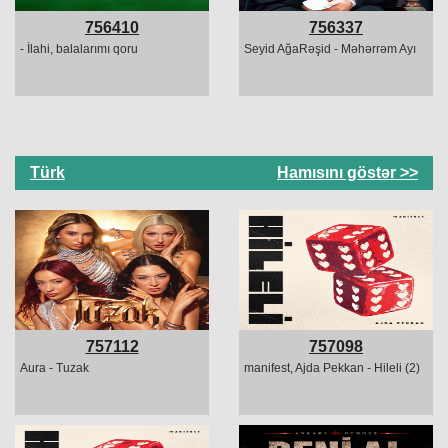
756410
756337
- İlahi, balalarımı qoru
Seyid AğaRəşid - Məhərrəm Ayı
Türk
Hamısını göstər >>
757112
757098
Aura - Tuzak
manifest, Ajda Pekkan - Hileli (2)