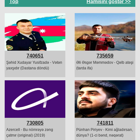
Top
Hamısını göstər >>
740651
735659
Şəhid Xudayar Yusifzadə - Vətən
Əli Əsgər Məmmədov - Qəlb atəşi
yaxşıdır (Dastana döndü)
(tarda ifa)
730805
741811
Azercell - Bu nömrəyə zəng
Pünhan Piriyev - Kimi ağladırsan,
çatmır (original) (2019)
dünya? (1-ci bənd, nəqərat)