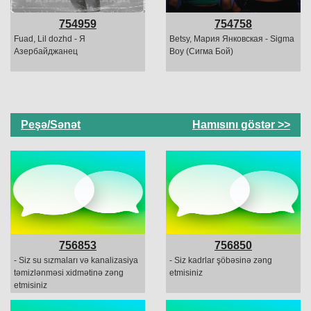
754959
754758
Fuad, Lil dozhd - Я
Betsy, Мария Янковская - Sigma
Азербайджанец
Boy (Сигма Бой)
Peşə/Sənət
Hamısını göstər >>
756853
756850
- Siz su sızmaları və kanalizasiya
- Siz kadrlar şöbəsinə zəng
təmizlənməsi xidmətinə zəng
etmisiniz
etmisiniz