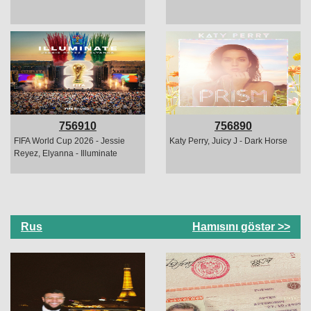
756910
756890
FIFA World Cup 2026 - Jessie
Katy Perry, Juicy J - Dark Horse
Reyez, Elyanna - Illuminate
Rus
Hamısını göstər >>