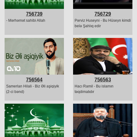
756739
756729
- Mərhəmət sahibi Allah
Pərviz Huseyni - Bu Hüseyn kimdi
belə Şahlıq edir
756564
756563
Samerlan Hilali - Biz Əli aşiqiyik
Hacı Ramil - Bu islamın
(2-ci bənd)
təqdimatıdır