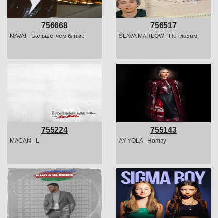
756668
756517
NAVAI - Больше, чем ближе
SLAVA MARLOW - По глазам
755224
755143
MACAN - L
AY YOLA - Homay