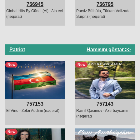
756945
756795
Global Hits By Günel (AI) - Ata evi
Pərviz Bülbülə, Türkan Vəlizadə -
(nəqərat)
Sürpriz (nəqərat)
Patriot
Hamısını göstər >>
New
New
757153
757143
El Vino - Zəfər Addımı (nəqərat)
Ramil Qasımov - Azərbaycanım
(nəqərat)
New