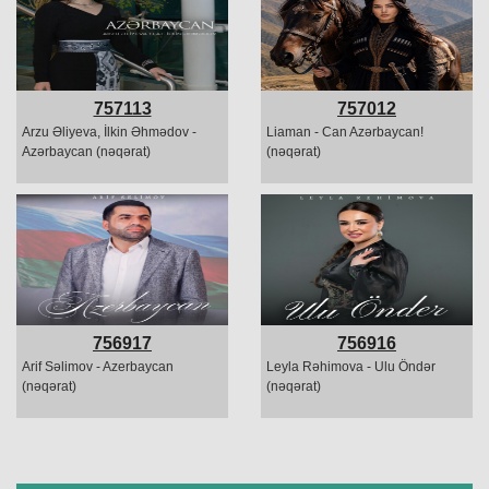
757113
757012
Arzu Əliyeva, İlkin Əhmədov -
Liaman - Can Azərbaycan!
Azərbaycan (nəqərat)
(nəqərat)
756917
756916
Arif Səlimov - Azerbaycan
Leyla Rəhimova - Ulu Öndər
(nəqərat)
(nəqərat)