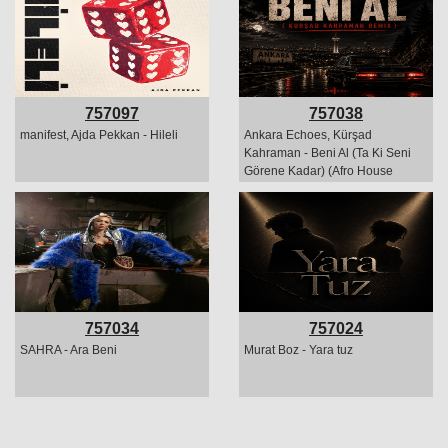
757097
757038
manifest, Ajda Pekkan - Hileli
Ankara Echoes, Kürşad
Kahraman - Beni Al (Ta Ki Seni
Görene Kadar) (Afro House
Remix)
757034
757024
SAHRA - Ara Beni
Murat Boz - Yara tuz