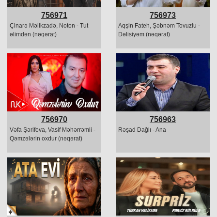
756971
756973
Çinarə Məlikzadə, Noton - Tut
Aqşin Fateh, Şəbnəm Tovuzlu -
əlimdən (nəqərat)
Dəlisiyəm (nəqərat)
756970
756963
Vəfa Şərifova, Vasif Məhərrəmli -
Rəşad Dağlı - Ana
Qəmzələrin oxdur (nəqərat)