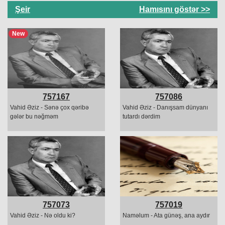
Şeir
Hamısını göstər >>
New
757167
757086
Vahid Əziz - Sənə çox qəribə
Vahid Əziz - Danışsam dünyanı
gələr bu nəğməm
tutardı dərdim
757073
757019
Vahid Əziz - Nə oldu ki?
Naməlum - Ata günəş, ana aydır