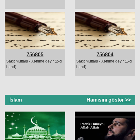
756805
756804
Sakit Muttaqi - Xətrimə dəyir (2-ci
Sakit Muttaqi - Xətrimə dəyir (1-ci
bənd)
bənd)
İslam
Hamısını göstər >>