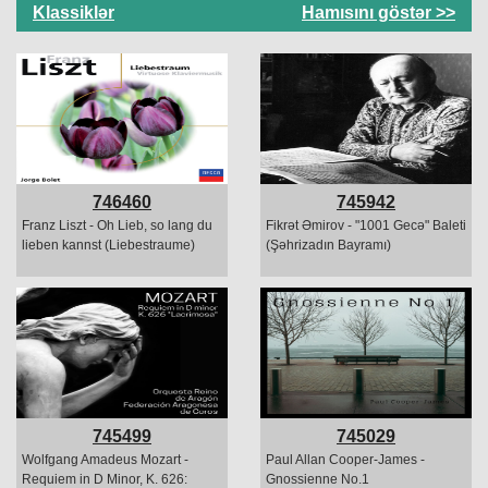
Klassiklər
Hamısını göstər >>
746460
745942
Franz Liszt - Oh Lieb, so lang du
Fikrət Əmirov - "1001 Gecə" Baleti
lieben kannst (Liebestraume)
(Şəhrizadın Bayramı)
745499
745029
Wolfgang Amadeus Mozart -
Paul Allan Cooper-James -
Requiem in D Minor, K. 626:
Gnossienne No.1