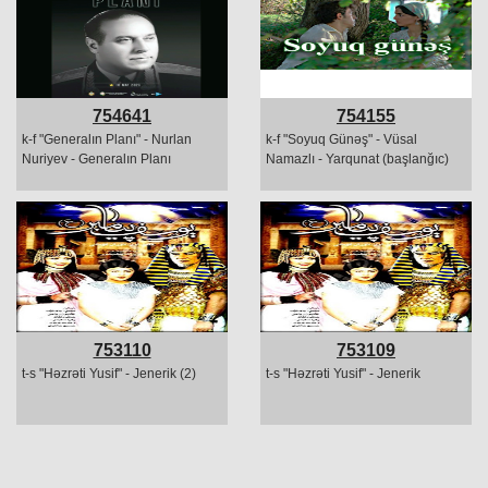
754641
754155
k-f "Generalın Planı" - Nurlan
k-f "Soyuq Günəş" - Vüsal
Nuriyev - Generalın Planı
Namazlı - Yarqunat (başlanğıc)
753110
753109
t-s "Həzrəti Yusif" - Jenerik (2)
t-s "Həzrəti Yusif" - Jenerik