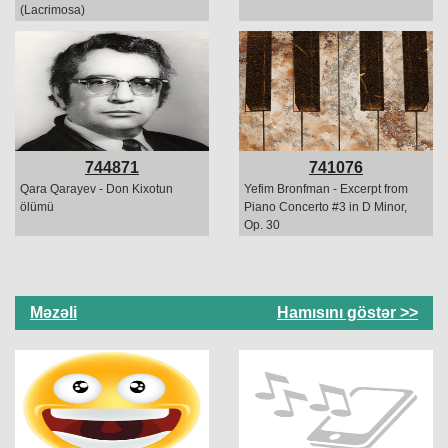
(Lacrimosa)
744871
741076
Qara Qarayev - Don Kixotun
Yefim Bronfman - Excerpt from
ölümü
Piano Concerto #3 in D Minor,
Op. 30
Məzəli
Hamısını göstər >>