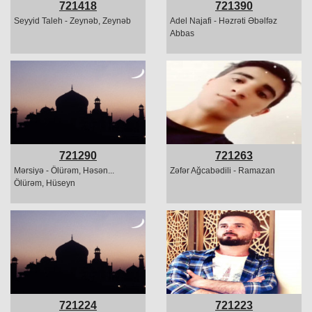
721418
721390
Seyyid Taleh - Zeynəb, Zeynəb
Adel Najafi - Həzrəti Əbəlfəz
Abbas
721290
721263
Mərsiyə - Ölürəm, Həsən...
Zəfər Ağcabədili - Ramazan
Ölürəm, Hüseyn
721224
721223