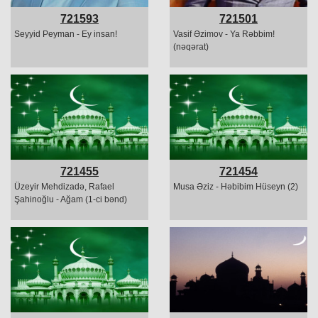
721593
721501
Seyyid Peyman - Ey insan!
Vasif Əzimov - Ya Rəbbim!
(nəqərat)
721455
721454
Üzeyir Mehdizadə, Rafael
Musa Əziz - Həbibim Hüseyn (2)
Şahinoğlu - Ağam (1-ci bənd)