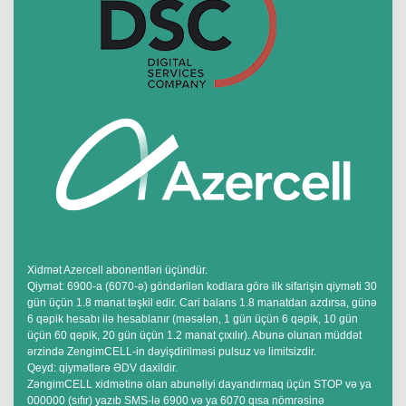
Xidmət Azercell abonentləri üçündür.
Qiymət: 6900-a (6070-ə) göndərilən kodlara görə ilk sifarişin qiyməti 30
gün üçün 1.8 manat təşkil edir. Cari balans 1.8 manatdan azdırsa, günə
6 qəpik hesabı ilə hesablanır (məsələn, 1 gün üçün 6 qəpik, 10 gün
üçün 60 qəpik, 20 gün üçün 1.2 manat çıxılır). Abunə olunan müddət
ərzində ZengimCELL-in dəyişdirilməsi pulsuz və limitsizdir.
Qeyd: qiymətlərə ƏDV daxildir.
ZəngimCELL xidmətinə olan abunəliyi dayandırmaq üçün STOP və ya
000000 (sıfır) yazıb SMS-lə 6900 və ya 6070 qısa nömrəsinə