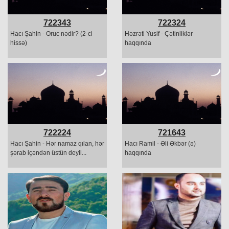
722343
722324
Hacı Şahin - Oruc nədir? (2-ci
Həzrəti Yusif - Çətinliklər
hissə)
haqqında
722224
721643
Hacı Şahin - Hər namaz qılan, hər
Hacı Ramil - Əli Əkbər (ə)
şərab içəndən üstün deyil...
haqqında