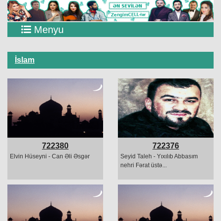
Menyu
İslam
722380
722376
Elvin Hüseyni - Can Əli Əsgər
Seyid Taleh - Yıxılıb Abbasım
nehri Fərat üstə...