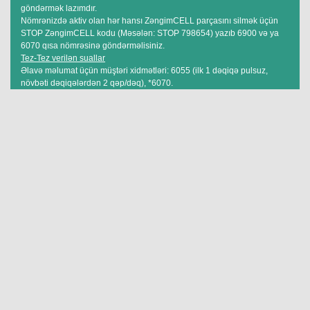
göndərmək lazımdır.
Nömrənizdə aktiv olan hər hansı ZəngimCELL parçasını silmək üçün
STOP ZəngimCELL kodu (Məsələn: STOP 798654) yazıb 6900 və ya
6070 qısa nömrəsinə göndərməlisiniz.
Tez-Tez verilən suallar
Əlavə məlumat üçün müştəri xidmətləri: 6055 (ilk 1 dəqiqə pulsuz,
növbəti dəqiqələrdən 2 qəp/dəq), *6070.