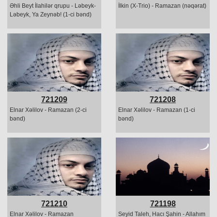
Əhli Beyt İlahilər qrupu - Ləbeyk-
İlkin (X-Trio) - Ramazan (nəqərat)
Ləbeyk, Ya Zeynəb! (1-ci bənd)
721209
721208
Elnar Xəlilov - Ramazan (2-ci
Elnar Xəlilov - Ramazan (1-ci
bənd)
bənd)
721210
721198
Elnar Xəlilov - Ramazan
Seyid Taleh, Hacı Şahin - Allahım