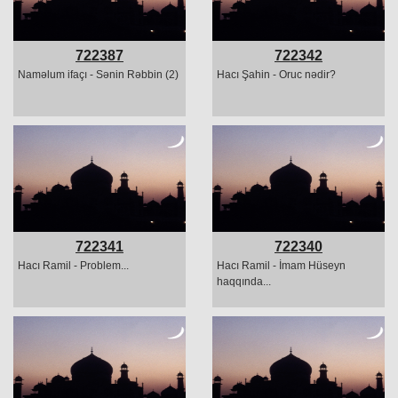
722387
722342
Naməlum ifaçı - Sənin Rəbbin (2)
Hacı Şahin - Oruc nədir?
722341
722340
Hacı Ramil - Problem...
Hacı Ramil - İmam Hüseyn
haqqında...