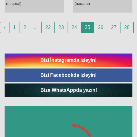
(nəqərat)
(nəqərat)
‹
1
2
...
22
23
24
25
26
27
28
Bizi İnstagramda izləyin!
Bizi Facebookda izləyin!
Bizə WhatsAppda yazın!