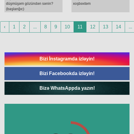
düşmüşəm gözündən sənin?
xoşbəxtəm
(başlanğıc)
‹
1
2
...
8
9
10
11
12
13
14
...
Bizi İnstagramda izləyin!
Bizi Facebookda izləyin!
Bizə WhatsAppda yazın!