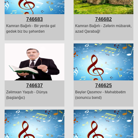
746683
746682
Kamran Bağırlı - Bir yerdə gəl
Kamran Bağırlı - Zəfərin mübarək,
gedək biz bu şəhərdən
azad Qarabağ!
746637
746625
Zəlimxan Yaqub - Dünya
Bəylər Qasımov - Məhəbbətim
(başlanğıc)
(sonuncu bənd)