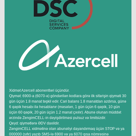
Xidmət Azercell abonentləri üçündür.
Qiymət: 6900-a (6070-ə) göndərilən kodlara görə ilk sifarişin qiyməti 30
gün üçün 1.8 manat təşkil edir. Cari balans 1.8 manatdan azdırsa, günə
6 qəpik hesabı ilə hesablanır (məsələn, 1 gün üçün 6 qəpik, 10 gün
üçün 60 qəpik, 20 gün üçün 1.2 manat çıxılır). Abunə olunan müddət
ərzində ZengimCELL-in dəyişdirilməsi pulsuz və limitsizdir.
Qeyd: qiymətlərə ƏDV daxildir.
ZəngimCELL xidmətinə olan abunəliyi dayandırmaq üçün STOP və ya
000000 (sıfır) yazıb SMS-lə 6900 və ya 6070 qısa nömrəsinə