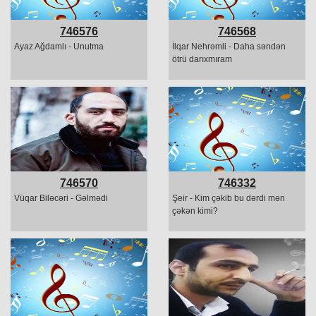
746576
746568
Ayaz Ağdamlı - Unutma
İlqar Nehrəmli - Daha səndən
ötrü darıxmıram
746570
746332
Vüqar Biləcəri - Gəlmədi
Şeir - Kim çəkib bu dərdi mən
çəkən kimi?