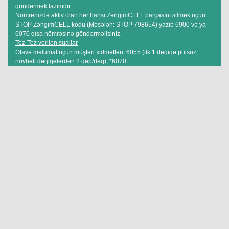
göndərmək lazımdır.
Nömrənizdə aktiv olan hər hansı ZəngimCELL parçasını silmək üçün
STOP ZəngimCELL kodu (Məsələn: STOP 798654) yazıb 6900 və ya
6070 qısa nömrəsinə göndərməlisiniz.
Tez-Tez verilən suallar
Əlavə məlumat üçün müştəri xidmətləri: 6055 (ilk 1 dəqiqə pulsuz,
növbəti dəqiqələrdən 2 qəp/dəq), *6070.