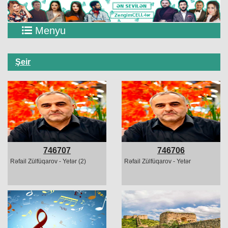
Menyu
Şeir
746707
746706
Rəfail Zülfüqarov - Yetər (2)
Rəfail Zülfüqarov - Yetər