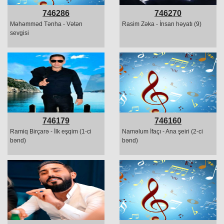
746286
746270
Məhəmməd Tənha - Vətən
Rasim Zəka - İnsan həyatı (9)
sevgisi
746179
746160
Ramiq Birçarə - İlk eşqim (1-ci
Naməlum İfaçı - Ana şeiri (2-ci
bənd)
bənd)