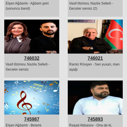
Elşən Ağdamlı - Ağdam şeiri
Vasif Əzimov, Nazilə Səfərli -
(sonuncu bənd)
Gecələr sənsiz (2)
746032
746021
Vasif Əzimov, Nazilə Səfərli -
Ramiz Rövşən - Sən yuxarı, mən
Gecələr sənsiz
aşağı
745987
745893
Elşən Ağdamlı - Beləmi
Rəşad Abbasov - Ona de ki,