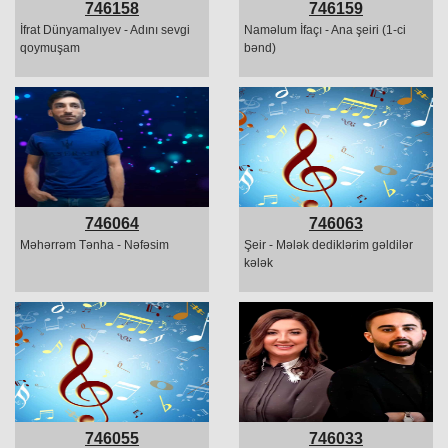
746158
746159
İfrat Dünyamalıyev - Adını sevgi
Naməlum İfaçı - Ana şeiri (1-ci
qoymuşam
bənd)
746064
746063
Məhərrəm Tənha - Nəfəsim
Şeir - Mələk dediklərim gəldilər
kələk
746055
746033