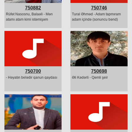
750882
750746
Rüfət Nasosnu, Balaəli - Mən
Tural Əhməd - Adam tapmıram
atamı atam kimi istəmişəm
adam içində (sonuncu bənd)
750700
750698
- Həyatın belədir qanun qaydası
Əli Kədərli - Qəmli şeir