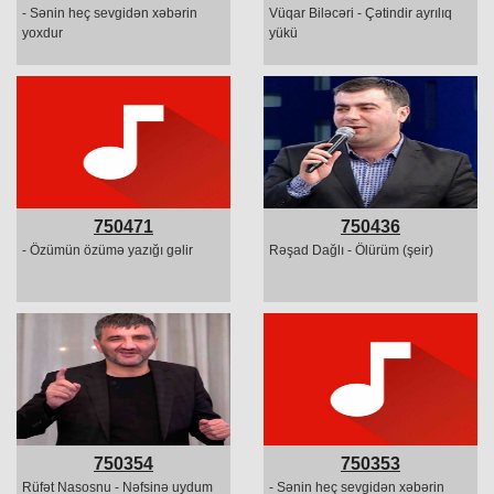
- Sənin heç sevgidən xəbərin
Vüqar Biləcəri - Çətindir ayrılıq
yoxdur
yükü
750471
750436
- Özümün özümə yazığı gəlir
Rəşad Dağlı - Ölürüm (şeir)
750354
750353
Rüfət Nasosnu - Nəfsinə uydum
- Sənin heç sevgidən xəbərin