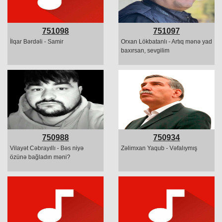
751098
751097
İlqar Bərdəli - Samir
Orxan Lökbatanlı - Artıq mənə yad
baxırsan, sevgilim
750988
750934
Vilayət Cəbrayıllı - Bəs niyə
Zəlimxan Yaqub - Vəfalıymış
özünə bağladın məni?