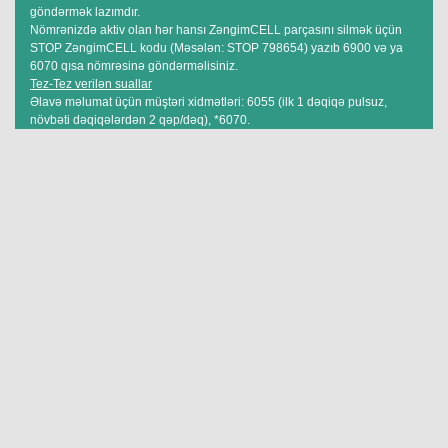
göndərmək lazımdır.
Nömrənizdə aktiv olan hər hansı ZəngimCELL parçasını silmək üçün
STOP ZəngimCELL kodu (Məsələn: STOP 798654) yazıb 6900 və ya
6070 qısa nömrəsinə göndərməlisiniz.
Tez-Tez verilən suallar
Əlavə məlumat üçün müştəri xidmətləri: 6055 (ilk 1 dəqiqə pulsuz,
növbəti dəqiqələrdən 2 qəp/dəq), *6070.