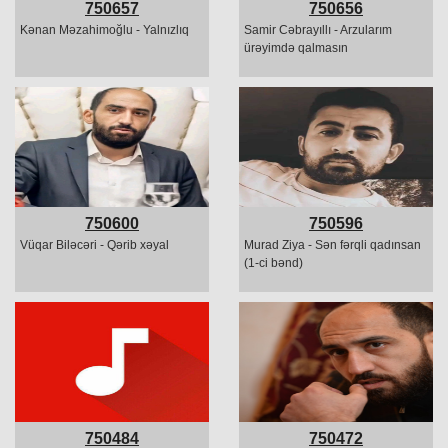
750657
750656
Kənan Məzahimoğlu - Yalnızlıq
Samir Cəbrayıllı - Arzularım
ürəyimdə qalmasın
750600
750596
Vüqar Biləcəri - Qərib xəyal
Murad Ziya - Sən fərqli qadınsan
(1-ci bənd)
750484
750472