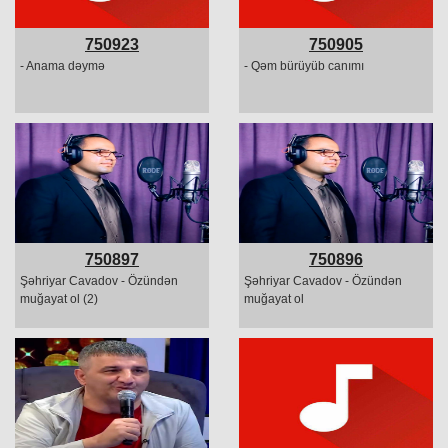
750923
750905
- Anama dəymə
- Qəm bürüyüb canımı
750897
750896
Şəhriyar Cavadov - Özündən
Şəhriyar Cavadov - Özündən
muğayat ol (2)
muğayat ol