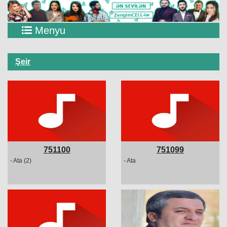
Menyu
Şeir
751100
751099
- Ata (2)
- Ata