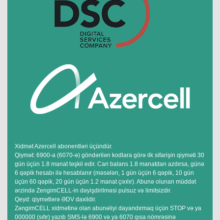
Xidmət Azercell abonentləri üçündür.
Qiymət: 6900-a (6070-ə) göndərilən kodlara görə ilk sifarişin qiyməti 30
gün üçün 1.8 manat təşkil edir. Cari balans 1.8 manatdan azdırsa, günə
6 qəpik hesabı ilə hesablanır (məsələn, 1 gün üçün 6 qəpik, 10 gün
üçün 60 qəpik, 20 gün üçün 1.2 manat çıxılır). Abunə olunan müddət
ərzində ZengimCELL-in dəyişdirilməsi pulsuz və limitsizdir.
Qeyd: qiymətlərə ƏDV daxildir.
ZəngimCELL xidmətinə olan abunəliyi dayandırmaq üçün STOP və ya
000000 (sıfır) yazıb SMS-lə 6900 və ya 6070 qısa nömrəsinə