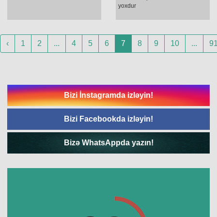
yoxdur
‹
1
2
...
4
5
6
7
8
9
10
...
9
Bizi İnstagramda izləyin!
Bizi Facebookda izləyin!
Bizə WhatsAppda yazın!