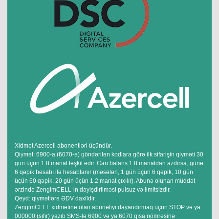
Xidmət Azercell abonentləri üçündür.
Qiymət: 6900-a (6070-ə) göndərilən kodlara görə ilk sifarişin qiyməti 30
gün üçün 1.8 manat təşkil edir. Cari balans 1.8 manatdan azdırsa, günə
6 qəpik hesabı ilə hesablanır (məsələn, 1 gün üçün 6 qəpik, 10 gün
üçün 60 qəpik, 20 gün üçün 1.2 manat çıxılır). Abunə olunan müddət
ərzində ZengimCELL-in dəyişdirilməsi pulsuz və limitsizdir.
Qeyd: qiymətlərə ƏDV daxildir.
ZəngimCELL xidmətinə olan abunəliyi dayandırmaq üçün STOP və ya
000000 (sıfır) yazıb SMS-lə 6900 və ya 6070 qısa nömrəsinə