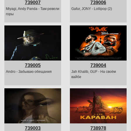
739007
739006
Miyagi, Andy Panda - Там ревели
Gafur, JONY - Lollipop (2)
горы
739005
739004
Andro - Забываю обещания
Jah Khalib, GUF - На своём
вайбе
739003
738978