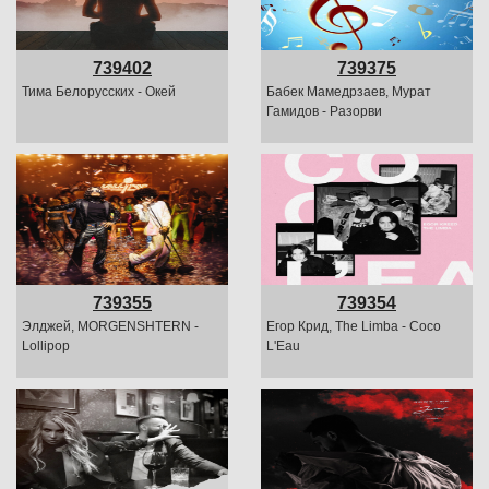
739402
739375
Тима Белорусских - Окей
Бабек Мамедрзаев, Мурат
Гамидов - Разорви
739355
739354
Элджей, MORGENSHTERN -
Егор Крид, The Limba - Coco
Lollipop
L'Eau