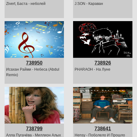
Zivert, Баста - неболей
J.SON - Караван
738950
738926
Исахан Райми - Небеса (Abdul
PHARAOH - На Луне
Remix)
738799
738641
Алла Пугачёва - Миллион Алых
Hensy - Поболело И Прошло