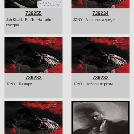
739255
739234
Jah Khalib, ВесЪ - На тебя
JONY - А за окном дожди
смотрю
739233
739232
JONY - Ты пари
JONY - Небесные розы