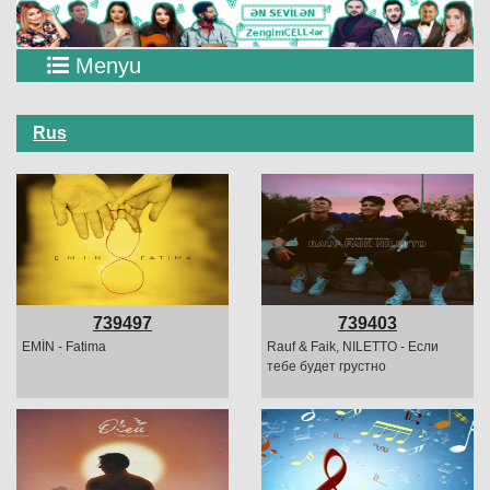
Menyu
Rus
739497
739403
EMİN - Fatima
Rauf & Faik, NILETTO - Если
тебе будет грустно