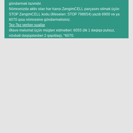
göndərmək lazımdır.
Nömrənizdə aktiv olan hər hansı ZəngimCELL parçasını silmək üçün
STOP ZəngimCELL kodu (Məsələn: STOP 798654) yazıb 6900 və ya
6070 qısa nömrəsinə göndərməlisiniz.
Tez-Tez verilən suallar
Əlavə məlumat üçün müştəri xidmətləri: 6055 (ilk 1 dəqiqə pulsuz,
növbəti dəqiqələrdən 2 qəp/dəq), *6070.