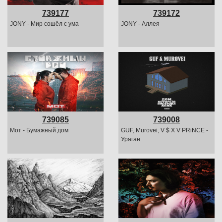
739177
739172
JONY - Мир сошёл с ума
JONY - Аллея
739085
739008
Мот - Бумажный дом
GUF, Murovei, V $ X V PRiNCE -
Ураган