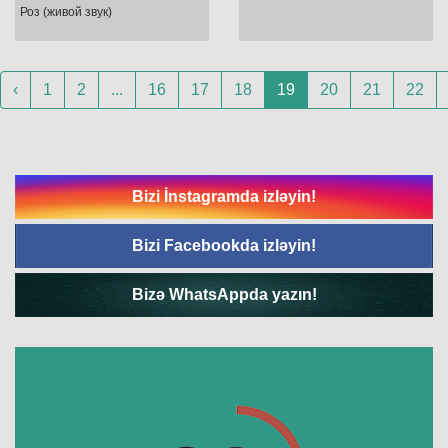
Роз (живой звук)
‹
1
2
...
16
17
18
19
20
21
22
Bizi İnstagramda izləyin!
Bizi Facebookda izləyin!
Bizə WhatsAppda yazın!