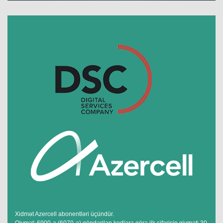
Xidmət Azercell abonentləri üçündür.
Qiymət: 6900-a (6070-ə) göndərilən kodlara görə ilk sifarişin qiyməti 30