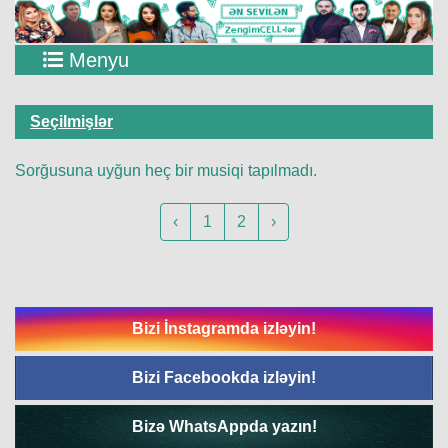
Menyu
Seçilmişlər
Sorğusuna uyğun heç bir musiqi tapılmadı.
‹
1
2
›
Bizi İnstagramda izləyin!
Bizi Facebookda izləyin!
Bizə WhatsAppda yazın!