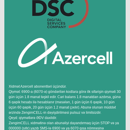
Xidmət Azercell abonentləri üçündür.
Qiymət: 6900-a (6070-ə) göndərilən kodlara görə ilk sifarişin qiyməti 30
gün üçün 1.8 manat təşkil edir. Cari balans 1.8 manatdan azdırsa, günə
6 qəpik hesabı ilə hesablanır (məsələn, 1 gün üçün 6 qəpik, 10 gün
üçün 60 qəpik, 20 gün üçün 1.2 manat çıxılır). Abunə olunan müddət
ərzində ZengimCELL-in dəyişdirilməsi pulsuz və limitsizdir.
Qeyd: qiymətlərə ƏDV daxildir.
ZəngimCELL xidmətinə olan abunəliyi dayandırmaq üçün STOP və ya
000000 (sıfır) yazıb SMS-lə 6900 və ya 6070 qısa nömrəsinə