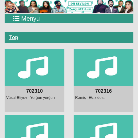
Menyu
Top
702310
702316
Vüsal Əliyev - Yorğun yorğun
Rəmiş - Əziz dost