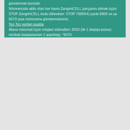
göndərmək lazımdır.
Nömrənizdə aktiv olan hər hansı ZəngimCELL parçasını silmək üçün
STOP ZəngimCELL kodu (Məsələn: STOP 798654) yazıb 6900 və ya
6070 qısa nömrəsinə göndərməlisiniz.
Tez-Tez verilən suallar
Əlavə məlumat üçün müştəri xidmətləri: 6055 (ilk 1 dəqiqə pulsuz,
növbəti dəqiqələrdən 2 qəp/dəq), *6070.