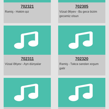
702321
702305
Rəmiş - Həkim qız
Vüsal Əliyev - Bu gecə bizim
gecəmiz olsun
702311
702320
Vüsal Əliyev - Ayrı dünyalar
Rəmiş - Təkcə səndən xoşum
gəlir