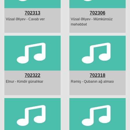
702313
702306
Vüsal Əliyev - Cavab ver
Vüsal Əliyev - Mümkünsüz
məhəbbət
702322
702318
Elnur - Kimdir günahkar
Rəmiş - Qubanın ağ alması