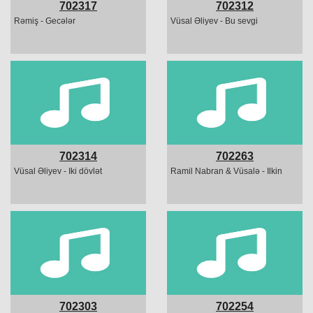
702317
702312
Rəmiş - Gecələr
Vüsal Əliyev - Bu sevgi
702314
702263
Vüsal Əliyev - Iki dövlət
Ramil Nabran & Vüsalə - Ilkin
702303
702254