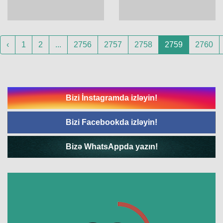
‹
1
2
...
2756
2757
2758
2759
2760
Bizi İnstagramda izləyin!
Bizi Facebookda izləyin!
Bizə WhatsAppda yazın!