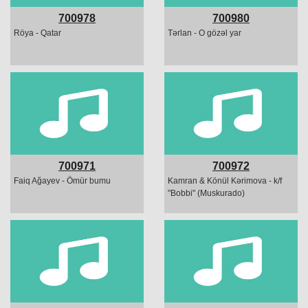
700978
700980
Röya - Qatar
Tərlan - O gözəl yar
700971
700972
Faiq Ağayev - Ömür bumu
Kamran & Könül Kərimova - k/f
"Bobbi" (Muskurado)