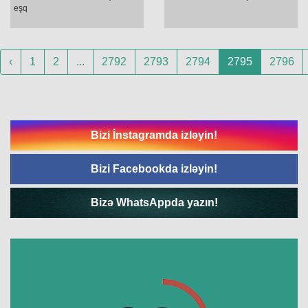
eşq
‹
1
2
...
2792
2793
2794
2795
2796
Bizi İnstagramda izləyin!
Bizi Facebookda izləyin!
Bizə WhatsAppda yazın!