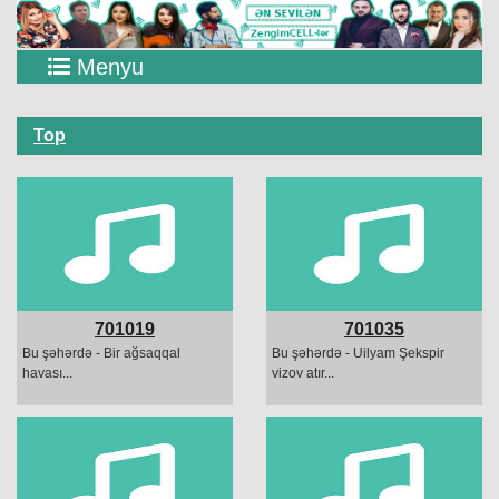
Menyu
Top
701019
701035
Bu şəhərdə - Bir ağsaqqal
Bu şəhərdə - Uilyam Şekspir
havası...
vizov atır...