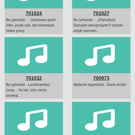
701024
701027
Bu şəhərdə - ...Gəzməyə qərib
Bu şəhərdə - ...(Parodiya)
ölkə, yeyib-içib, kef eleəməyə
Danışım-danışmayım?! Içimdə
vətən yaxşı
alışıb yanıram...
701032
700973
Bu şəhərdə - Lənkərandan
Mətanət Isgəndərli - Dərd verdin
zəng… Ay ləli, sizə verim
ləvəngi...