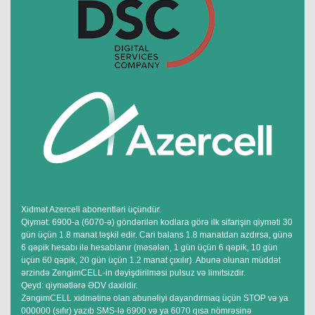
Xidmət Azercell abonentləri üçündür.
Qiymət: 6900-a (6070-ə) göndərilən kodlara görə ilk sifarişin qiyməti 30
gün üçün 1.8 manat təşkil edir. Cari balans 1.8 manatdan azdırsa, günə
6 qəpik hesabı ilə hesablanır (məsələn, 1 gün üçün 6 qəpik, 10 gün
üçün 60 qəpik, 20 gün üçün 1.2 manat çıxılır). Abunə olunan müddət
ərzində ZengimCELL-in dəyişdirilməsi pulsuz və limitsizdir.
Qeyd: qiymətlərə ƏDV daxildir.
ZəngimCELL xidmətinə olan abunəliyi dayandırmaq üçün STOP və ya
000000 (sıfır) yazıb SMS-lə 6900 və ya 6070 qısa nömrəsinə