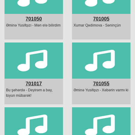
701050
701005
Əminə Yusifqızı - Mən elə bilirdim
Xumar Qədimova - Səninçün
701017
701055
Bu şəhərdə - Deyirəm a bəy,
Əminə Yusifqızı - Xəbərin varmı ki
toyun mübarək!