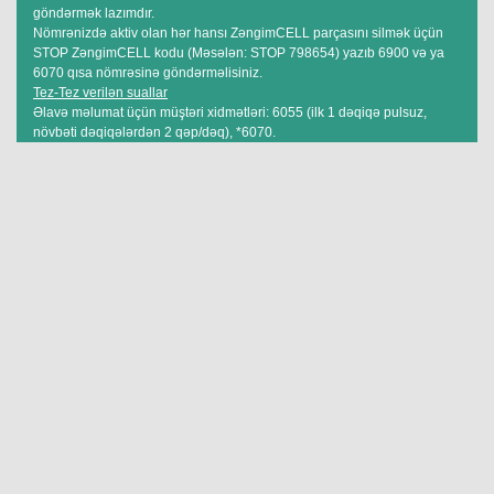
göndərmək lazımdır.
Nömrənizdə aktiv olan hər hansı ZəngimCELL parçasını silmək üçün
STOP ZəngimCELL kodu (Məsələn: STOP 798654) yazıb 6900 və ya
6070 qısa nömrəsinə göndərməlisiniz.
Tez-Tez verilən suallar
Əlavə məlumat üçün müştəri xidmətləri: 6055 (ilk 1 dəqiqə pulsuz,
növbəti dəqiqələrdən 2 qəp/dəq), *6070.