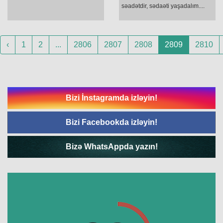
səadətdir, sədaəti yaşadalım....
‹
1
2
...
2806
2807
2808
2809
2810
Bizi İnstagramda izləyin!
Bizi Facebookda izləyin!
Bizə WhatsAppda yazın!