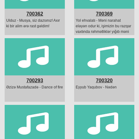
700362
700369
Ulduz - Musya, siz dazsınız! Axır
Yol ehvalatı - Məni narahat
ki bir alim ərə rast gəldim!
eləyən odur ki, işimizin bu razqar
vaxtında rəhmətliklər yığıb məni
boğaza... Kimlər!
700293
700320
Əzizə Mustafazadə - Dance of fire
Eyyub Yaqubov - Nədən