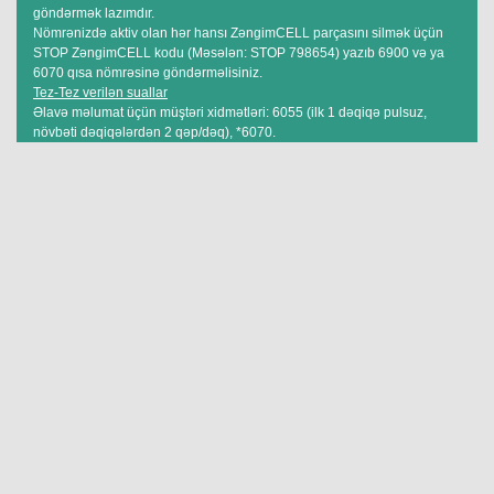
göndərmək lazımdır.
Nömrənizdə aktiv olan hər hansı ZəngimCELL parçasını silmək üçün
STOP ZəngimCELL kodu (Məsələn: STOP 798654) yazıb 6900 və ya
6070 qısa nömrəsinə göndərməlisiniz.
Tez-Tez verilən suallar
Əlavə məlumat üçün müştəri xidmətləri: 6055 (ilk 1 dəqiqə pulsuz,
növbəti dəqiqələrdən 2 qəp/dəq), *6070.