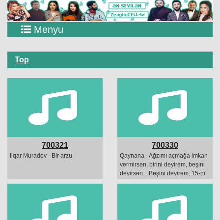
Menyu
Top
700321
700330
Ilqar Muradov - Bir arzu
Qaynana - Ağzımı açmağa imkan
vermirsən, birini deyirəm, beşini
deyirsən... Beşini deyirəm, 15-ni
yapışdırırsan, nə istəyirsən
məndən hə!