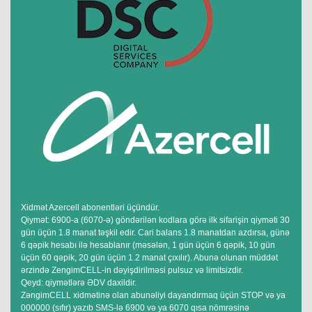
Xidmət Azercell abonentləri üçündür.
Qiymət: 6900-a (6070-ə) göndərilən kodlara görə ilk sifarişin qiyməti 30
gün üçün 1.8 manat təşkil edir. Cari balans 1.8 manatdan azdırsa, günə
6 qəpik hesabı ilə hesablanır (məsələn, 1 gün üçün 6 qəpik, 10 gün
üçün 60 qəpik, 20 gün üçün 1.2 manat çıxılır). Abunə olunan müddət
ərzində ZengimCELL-in dəyişdirilməsi pulsuz və limitsizdir.
Qeyd: qiymətlərə ƏDV daxildir.
ZəngimCELL xidmətinə olan abunəliyi dayandırmaq üçün STOP və ya
000000 (sıfır) yazıb SMS-lə 6900 və ya 6070 qısa nömrəsinə