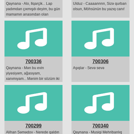
Qaynana - Alo, Ilqarçik... Lap
Ulduz - Caaaannnn, Sizə qurban
yadımdan çıxmışdı deyim, bu gün
olsun, Möhsünün bu yazıq canı!
mamamın anasından olan
günüdü
700336
700306
Qaynana - Mən bu evin
Aşıqlar - Sevə sevə
yiyəsiyəm, ağasıyam,
xanımıyam... Mənim bir sözüm iki
olmamalıdır!
700299
700340
Alihan Səmədov - Nerede qaldın
Qaynana - Musiqi Mehribanlıq