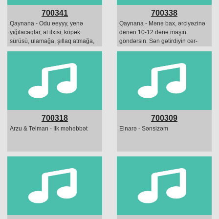
700341
700338
Qaynana - Odu eeyyy, yenə
Qaynana - Mənə bax, ərciyəzinə
yığılacaqlar, at ilxısı, köpək
denən 10-12 dənə maşın
sürüsü, ulamağa, şıllaq atmağa,
göndərsin. Sən gətirdiyin cer-
Hü-hühühü!!!!
cehizi daşıyıb aparsın...
700318
700309
Arzu & Telman - Ilk məhəbbət
Elnarə - Sənsizəm