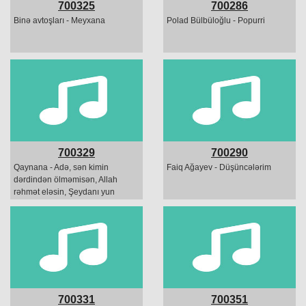
700325
700286
Binə avtoşları - Meyxana
Polad Bülbüloğlu - Popurri
700329
700290
Qaynana - Adə, sən kimin
Faiq Ağayev - Düşüncələrim
dərdindən ölməmisən, Allah
rəhmət eləsin, Şeydanı yun
çubuğuna döndərmişdin, adə,
Zəhranı, camış kimi arvaddı...
700331
700351